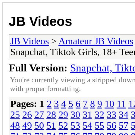
JB Videos
JB Videos
>
Amateur JB Videos
Snapchat, Tiktok Girls, 18+ Te
Full Version:
Snapchat, Tikt
You're currently viewing a stripped down
with proper formatting.
Pages:
1
2
3
4
5
6
7
8
9
10
11
1
25
26
27
28
29
30
31
32
33
34
48
49
50
51
52
53
54
55
56
57