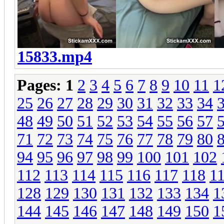
15833.mp4
Pages:
1
2
3
4
5
6
7
8
9
10
11
1
25
26
27
28
29
30
31
32
33
34
48
49
50
51
52
53
54
55
56
57
71
72
73
74
75
76
77
78
79
80
94
95
96
97
98
99
100
101
102
112
113
114
115
116
117
118
1
128
129
130
131
132
133
134
1
144
145
146
147
148
149
150
1