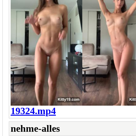
19324.mp4
nehme-alles