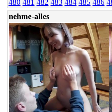
480
481
482
483
484
485
486
4
nehme-alles