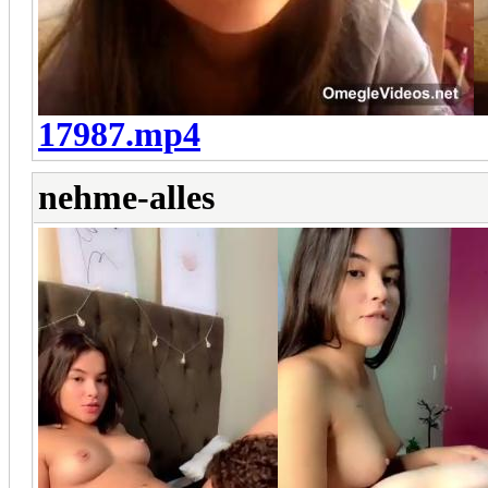
17987.mp4
nehme-alles