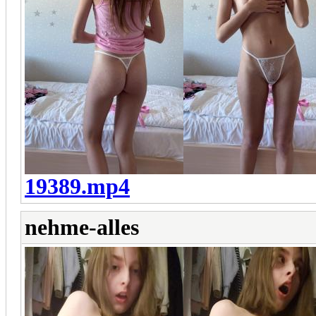
19389.mp4
nehme-alles