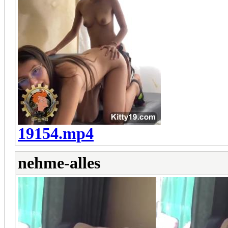
19154.mp4
nehme-alles